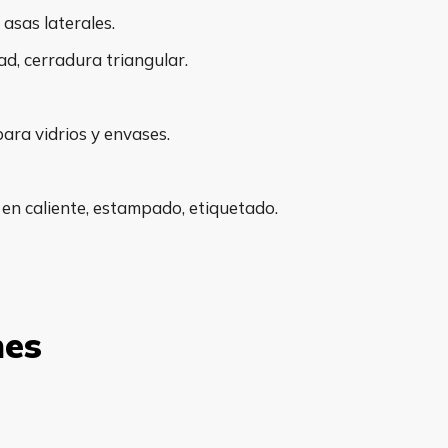
 asas laterales.
d, cerradura triangular.
para vidrios y envases.
n caliente, estampado, etiquetado.
nes