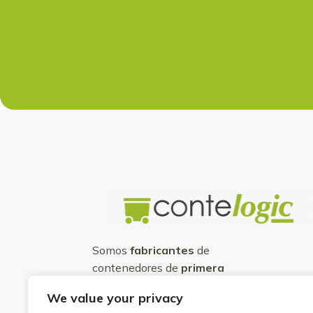
Somos
fabricantes
de
contenedores de
primera
calidad
y con los
mejores
We value your privacy
precios
del mercado.