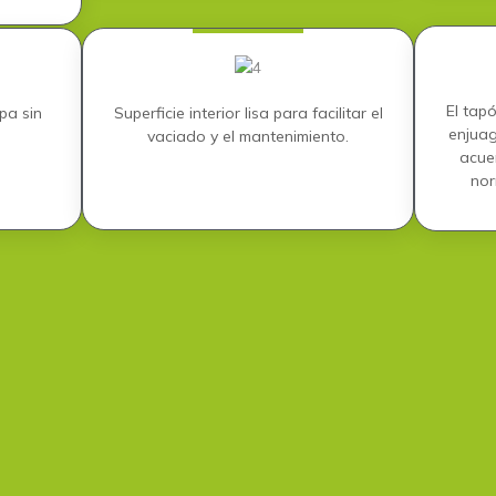
El tapó
pa sin
Superficie interior lisa para facilitar el
enjuag
vaciado y el mantenimiento.
acue
nor