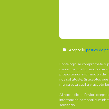
Acepto la
política de pr
Contelogic se compromete a pr
usaremos tu información perso
proporcionar información de in
nos solicitaste. Si aceptas qu
marca esta casilla y acepta las
Al hacer clic en Enviar, acept
información personal suminist
solicitado.