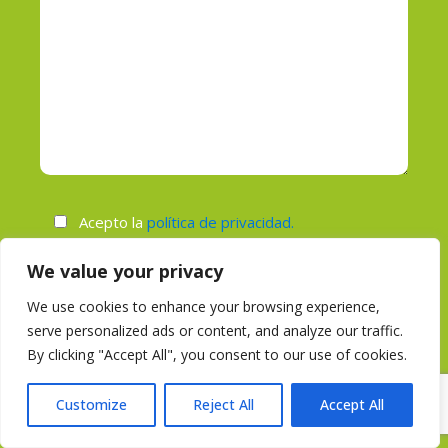
Acepto la
política de privacidad.
We value your privacy
Contelogic se compromete a proteger y respetar tu
privacidad, solo usaremos tu información personal para
We use cookies to enhance your browsing experience,
administrar tu cuenta y proporcionar información de
serve personalized ads or content, and analyze our traffic.
intereses sobre los productos y servicios que nos
By clicking "Accept All", you consent to our use of cookies.
solicitaste. Si aceptas que nos comuniquemos contigo
para este fin, marca esta casilla y acepta las políticas
Customize
Reject All
Accept All
de privacidad.