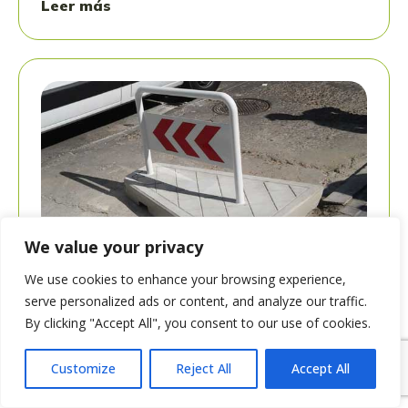
Leer más
We value your privacy
We use cookies to enhance your browsing experience,
Noticias
serve personalized ads or content, and analyze our traffic.
By clicking "Accept All", you consent to our use of cookies.
Isleta de vado ¿para qué sirve?
Agosto 7, 2024
Customize
Reject All
Accept All
En el entorno urbano moderno, la gestión